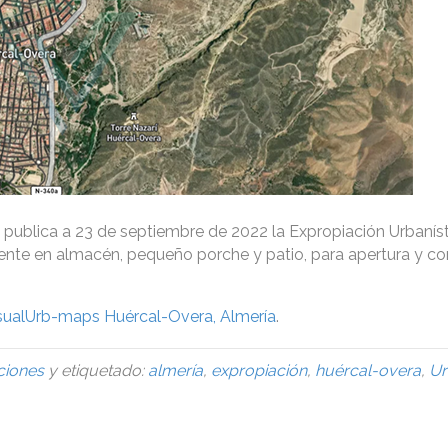
publica a 23 de septiembre de 2022 la Expropiación Urbaníst
stente en almacén, pequeño porche y patio, para apertura y co
sualUrb-maps Huércal-Overa, Almería
.
ciones
y etiquetado:
almería
,
expropiación
,
huércal-overa
,
Ur