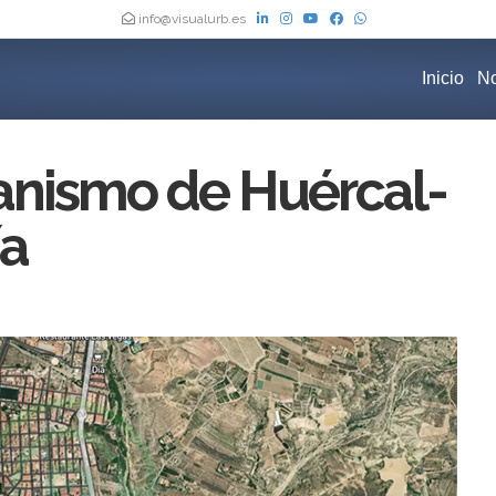
info@visualurb.es
Inicio
No
anismo de Huércal-
ía