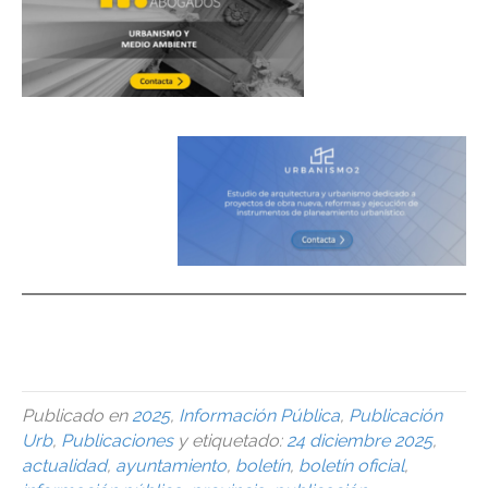
urbanismo, urbanismo, urbanismo, urbanismo, urbanismo,
urbanismo,urbanismo,urbanismo,urbanismo, urbanismo,
Publicado en
2025
,
Información Pública
,
Publicación
Urb
,
Publicaciones
y etiquetado:
24 diciembre 2025
,
actualidad
,
ayuntamiento
,
boletín
,
boletín oficial
,