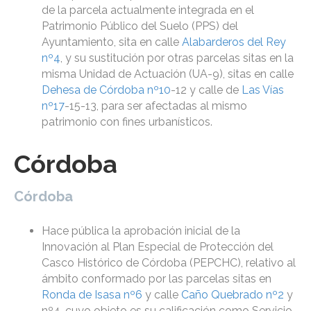
de la parcela actualmente integrada en el
Patrimonio Público del Suelo (PPS) del
Ayuntamiento, sita en calle
Alabarderos del Rey
nº4
, y su sustitución por otras parcelas sitas en la
misma Unidad de Actuación (UA-9), sitas en calle
Dehesa de Córdoba nº10
-12 y calle de
Las Vías
nº17
-15-13, para ser afectadas al mismo
patrimonio con fines urbanísticos.
Córdoba
Córdoba
Hace pública la aprobación inicial de la
Innovación al Plan Especial de Protección del
Casco Histórico de Córdoba (PEPCHC), relativo al
ámbito conformado por las parcelas sitas en
Ronda de Isasa nº6
y calle
Caño Quebrado nº2
y
nº4, cuyo objeto es su calificación como Servicio