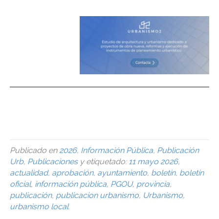
urbanismo, urbanismo, urbanismo, urbanismo, urbanismo,
urbanismo,urbanismo,urbanismo,urbanismo,
urbanismo,urbanismo,urbanismo,
Publicado en
2026
,
Información Pública
,
Publicación
Urb
,
Publicaciones
y etiquetado:
11 mayo 2026
,
actualidad
,
aprobación
,
ayuntamiento
,
boletín
,
boletín
oficial
,
información pública
,
PGOU
,
provincia
,
publicación
,
publicacion urbanismo
,
Urbanismo
,
urbanismo local