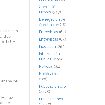
Corrección
Errores
(347)
Denegación de
Aprobación
(18)
de asunción
Entrevistas
(64)
urídico-
Entrevistas
(64)
 de la UA-
Incoación
(282)
Información
Pública
(2.960)
Noticias
(311)
Notificación
(120)
 Urbana del
Publicación Urb
(2.178)
al Muñoz
Publicaciones
lau del
(19.937)