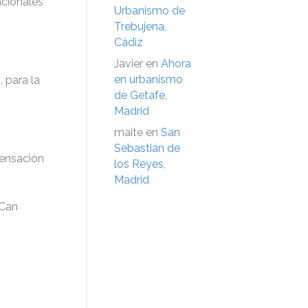
acionales
Urbanismo de
Trebujena,
Cádiz
Javier
en
Ahora
en urbanismo
2
, para la
de Getafe,
Madrid
maite
en
San
Sebastián de
pensación
los Reyes,
Madrid
«Can