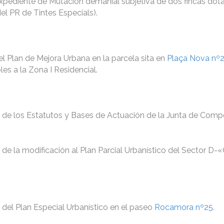
 Expediente de Mutación demanial subjetiva de dos fincas dot
el PR de Tintes Especials).
del Plan de Mejora Urbana en la parcela sita en
Plaça Nova nº
es a la Zona I Residencial.
al de los Estatutos y Bases de Actuación de la Junta de Com
l de la modificación al Plan Parcial Urbanístico del Sector D-
l del Plan Especial Urbanístico en el paseo
Rocamora nº25
.