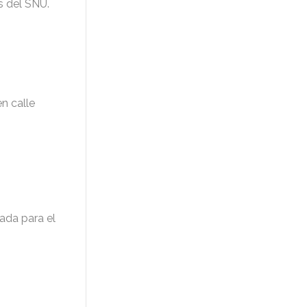
s del SNU.
en calle
cada para el