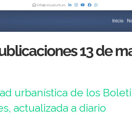
info@visualurb.es
Inicio
No
ublicaciones 13 de m
Oficiales de España, actualizada a diario
dad urbanística de los Bolet
es, actualizada a diario