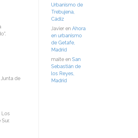
Urbanismo de
Trebujena,
Cádiz
a
Javier
en
Ahora
o”.
en urbanismo
de Getafe,
Madrid
maite
en
San
Sebastián de
los Reyes,
 Junta de
Madrid
e Los
 Sur.