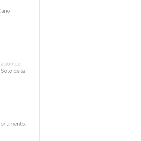
“Caño
pación de
 Soto de la
 Monumento,
s