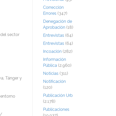
Corrección
Errores
(347)
Denegación de
Aprobación
(18)
 del sector
Entrevistas
(64)
Entrevistas
(64)
Incoación
(282)
Información
Pública
(2.960)
Noticias
(311)
va, Tánger y
Notificación
(120)
Publicación Urb
 entorno
(2.178)
Publicaciones
m/
(19.937)