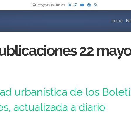
info@visualurb.es
Inicio
No
ublicaciones 22 may
Oficiales de España, actualizada a diario
dad urbanística de los Bolet
es, actualizada a diario