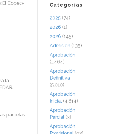
-«El Copet»
Categorías
2025
(74)
2026
(1)
2026
(145)
Admisión
(135)
Aprobación
(1.464)
Aprobación
Definitiva
ra la
(5.010)
 EDAR.
Aprobación
Inicial
(4.814)
Aprobación
las parcelas
Parcial
(3)
Aprobación
Provisional
(93)