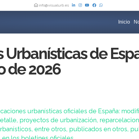
info@visualurb.es
Inicio
No
s Urbanísticas de Esp
io de 2026
caciones urbanísticas oficiales de España: modif
talle, proyectos de urbanización, reparcelacion
banísticos, entre otros, publicados en otros, p
en los boletines oficiales.