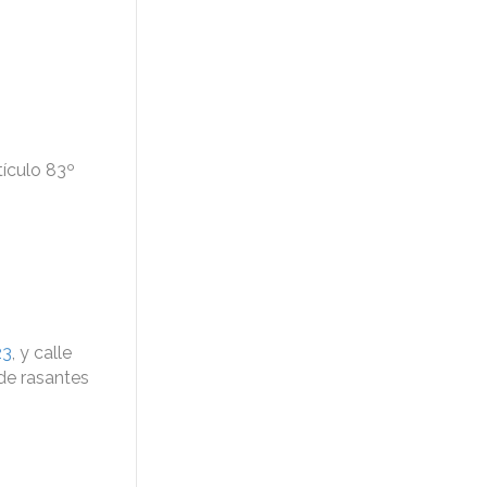
tículo 83º
23
, y calle
 de rasantes