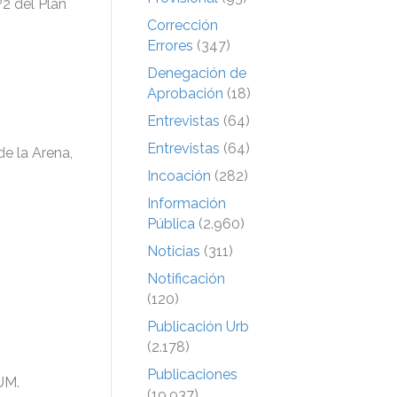
º2 del Plan
Corrección
Errores
(347)
Denegación de
Aprobación
(18)
Entrevistas
(64)
Entrevistas
(64)
e la Arena,
Incoación
(282)
Información
Pública
(2.960)
Noticias
(311)
Notificación
(120)
Publicación Urb
(2.178)
Publicaciones
UM.
(19.937)