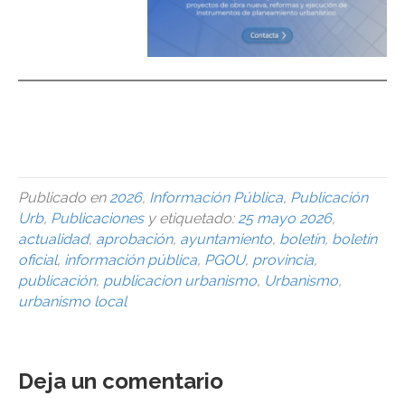
urbanismo, urbanismo, urbanismo, urbanismo, urbanismo,
urbanismo,urbanismo,urbanismo,urbanismo,
urbanismo,urbanismo,urbanismo,
Publicado en
2026
,
Información Pública
,
Publicación
Urb
,
Publicaciones
y etiquetado:
25 mayo 2026
,
actualidad
,
aprobación
,
ayuntamiento
,
boletín
,
boletín
oficial
,
información pública
,
PGOU
,
provincia
,
publicación
,
publicacion urbanismo
,
Urbanismo
,
urbanismo local
Deja un comentario