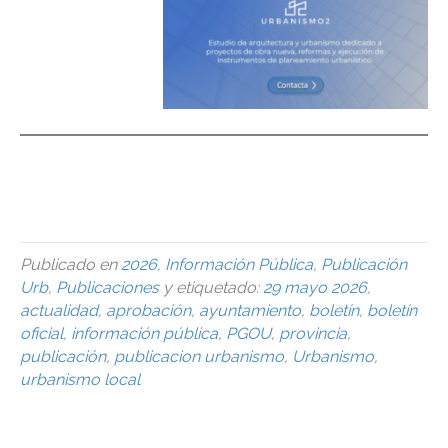
urbanismo, urbanismo, urbanismo, urbanismo, urbanismo,
urbanismo,urbanismo,urbanismo,urbanismo,
urbanismo,urbanismo,urbanismo,
Publicado en
2026
,
Información Pública
,
Publicación
Urb
,
Publicaciones
y etiquetado:
29 mayo 2026
,
actualidad
,
aprobación
,
ayuntamiento
,
boletín
,
boletín
oficial
,
información pública
,
PGOU
,
provincia
,
publicación
,
publicacion urbanismo
,
Urbanismo
,
urbanismo local