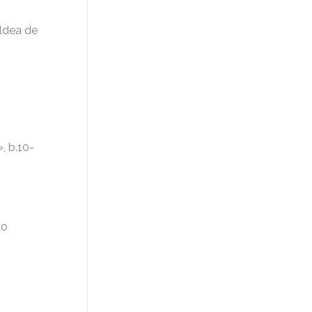
Aldea de
, b.10-
co