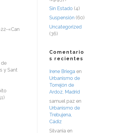
Sin Estado
(4)
Suspensión
(60)
Uncategorized
A-22-«Can
(36)
Comentario
s recientes
n de
rs y Sant
Irene Briega
en
Urbanismo de
Torrejón de
ito
Ardoz, Madrid
51)
samuel paz
en
Urbanismo de
Trebujena,
Cádiz
Silvania
en