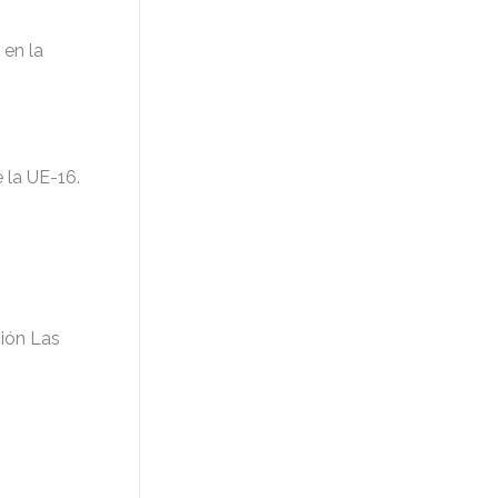
 en la
 la UE-16.
ción Las