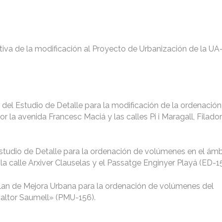
itiva de la modificación al Proyecto de Urbanización de la U
l del Estudio de Detalle para la modificación de la ordenació
r la avenida Francesc Maciá y las calles Pi i Maragall, Filado
 Estudio de Detalle para la ordenación de volúmenes en el ámb
 la calle Arxiver Clauselas y el Passatge Enginyer Playá (ED-1
 Plan de Mejora Urbana para la ordenación de volúmenes del
altor Saumell» (PMU-156).