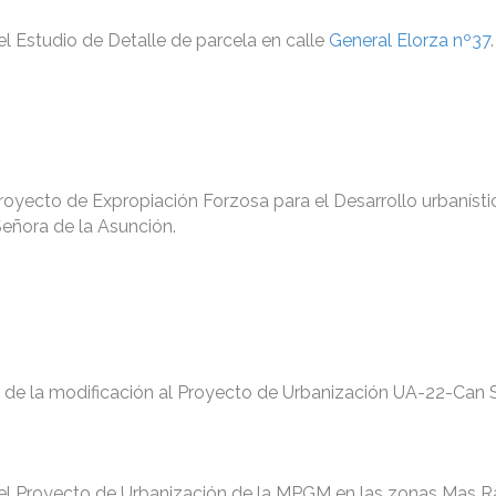
del Estudio de Detalle de parcela en calle
General Elorza nº37
.
 Proyecto de Expropiación Forzosa para el Desarrollo urbanísti
Señora de la Asunción.
al de la modificación al Proyecto de Urbanización UA-22-Can 
 del Proyecto de Urbanización de la MPGM en las zonas Mas 