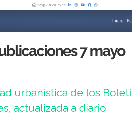
info@visualurb.es
Inicio
No
ublicaciones 7 mayo
Oficiales de España, actualizada a diario
dad urbanística de los Bolet
es, actualizada a diario