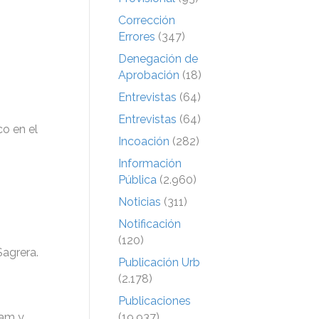
Corrección
Errores
(347)
Denegación de
Aprobación
(18)
Entrevistas
(64)
Entrevistas
(64)
co en el
Incoación
(282)
Información
Pública
(2.960)
Noticias
(311)
Notificación
(120)
Sagrera.
Publicación Urb
(2.178)
Publicaciones
Ram y
(19.937)