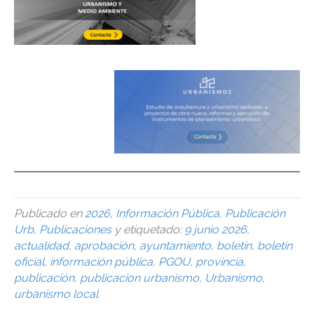
Publicado en
2026
,
Información Pública
,
Publicación
Urb
,
Publicaciones
y etiquetado:
9 junio 2026
,
actualidad
,
aprobación
,
ayuntamiento
,
boletín
,
boletín
oficial
,
información pública
,
PGOU
,
provincia
,
publicación
,
publicacion urbanismo
,
Urbanismo
,
urbanismo local