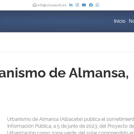
info@visualurb.es
Inicio
No
banismo de Almansa,
Urbanismo de Almansa (Albacete) publica el sometimien
Información Pública, a 5 de junio de 2023, del Proyecto d
Urbanización como zona verde, del solar comprendido ent