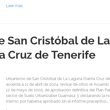
Leer más
 San Cristóbal de La
a Cruz de Tenerife
Urbanismo de San Cristóbal de La Laguna (Santa Cruz de 
acuerda a 11 de abril de 2024, revisar de oficio el Acuerdo
12 de mayo de 2005, de aprobación definitiva del Plan Par
sector de Suelo Urbanizable Guamasa 3, declarando la nu
mismo, por haberse aprobado sin el informe preceptivo…