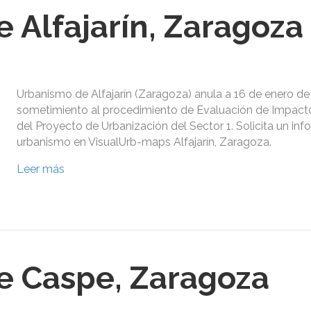
 Alfajarín, Zaragoza
Urbanismo de Alfajarín (Zaragoza) anula a 16 de enero de
sometimiento al procedimiento de Evaluación de Impact
del Proyecto de Urbanización del Sector 1. Solicita un in
urbanismo en VisualUrb-maps Alfajarín, Zaragoza.
Leer más
e Caspe, Zaragoza