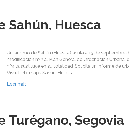
e Sahún, Huesca
Urbanismo de Sahún (Huesca) anula a 15 de septiembre d
modificación nº2 al Plan General de Ordenación Urbana, 
nº4 la sustituye en su totalidad. Solicita un informe de u
VisualUrb-maps Sahún, Huesca.
Leer más
e Turégano, Segovia