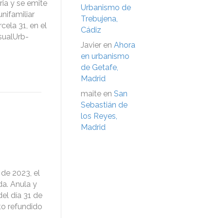
ia y se emite
Urbanismo de
nifamiliar
Trebujena,
cela 31, en el
Cádiz
sualUrb-
Javier
en
Ahora
en urbanismo
de Getafe,
Madrid
maite
en
San
Sebastián de
los Reyes,
Madrid
de 2023, el
a. Anula y
el día 31 de
to refundido