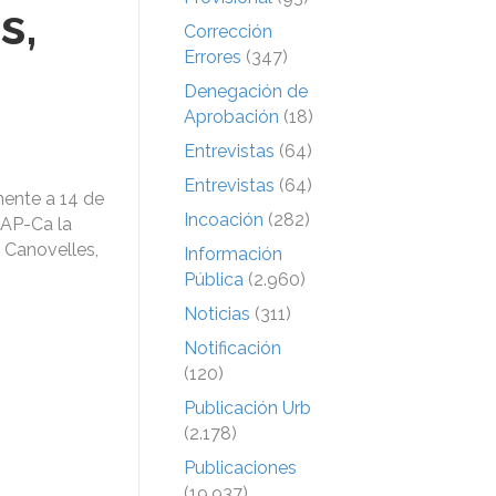
s,
Corrección
Errores
(347)
Denegación de
Aprobación
(18)
Entrevistas
(64)
Entrevistas
(64)
mente a 14 de
Incoación
(282)
CAP-Ca la
 Canovelles,
Información
Pública
(2.960)
Noticias
(311)
Notificación
(120)
Publicación Urb
(2.178)
Publicaciones
(19.937)