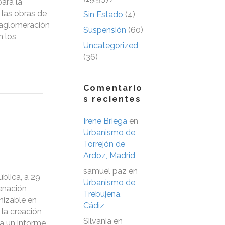
ara la
 las obras de
Sin Estado
(4)
 aglomeración
Suspensión
(60)
n los
Uncategorized
(36)
Comentario
s recientes
Irene Briega
en
Urbanismo de
Torrejón de
Ardoz, Madrid
samuel paz
en
blica, a 29
Urbanismo de
enación
Trebujena,
nizable en
Cádiz
la creación
Silvania
en
ta un informe