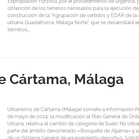
Expropiación Forzosa, por el procedimiento de urgencia, p
obtención de los terrenos necesarios para la ejecución de
construcción de la “Agrupación de vertidos y EDAR de la
urbana Guadalhorce, Málaga Norte”, que se desarrollará e
términos…
e Cártama, Málaga
Urbanismo de Cártama (Málaga) somete a Información Pú
de mayo de 2024, la modificación al Plan General de Ord
Urbana, relativa al cambio de categoría de Suelo No Urba
parte del ámbito denominado «Bosquete de Aljaima» y a 
de un Sistema General de equipamiento deportivo. Solici