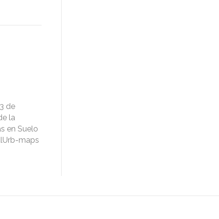
3 de
e la
as en Suelo
ualUrb-maps