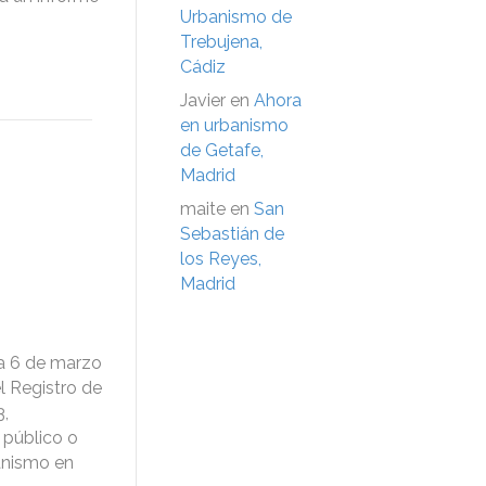
Urbanismo de
Trebujena,
Cádiz
Javier
en
Ahora
en urbanismo
de Getafe,
Madrid
maite
en
San
Sebastián de
los Reyes,
Madrid
a 6 de marzo
l Registro de
3,
 público o
banismo en