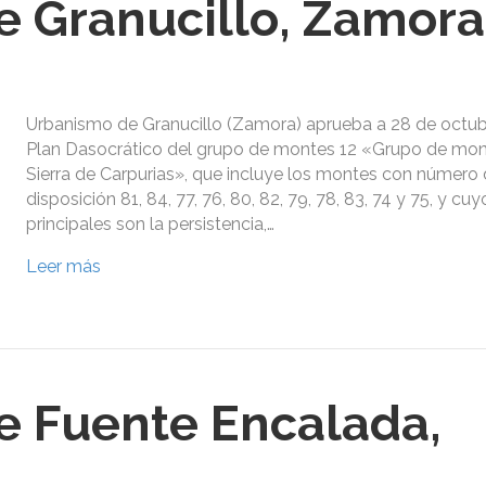
 Granucillo, Zamora
Urbanismo de Granucillo (Zamora) aprueba a 28 de octubr
Plan Dasocrático del grupo de montes 12 «Grupo de mon
Sierra de Carpurias», que incluye los montes con número d
disposición 81, 84, 77, 76, 80, 82, 79, 78, 83, 74 y 75, y cu
principales son la persistencia,…
Leer más
e Fuente Encalada,