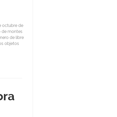
e octubre de
o de montes
mero de libre
yos objetos
ora