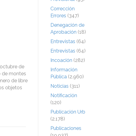
Corrección
Errores
(347)
Denegación de
Aprobación
(18)
Entrevistas
(64)
Entrevistas
(64)
Incoación
(282)
octubre de
Información
o de montes
Pública
(2.960)
mero de libre
Noticias
(311)
yos objetos
Notificación
(120)
Publicación Urb
(2.178)
Publicaciones
(19.937)