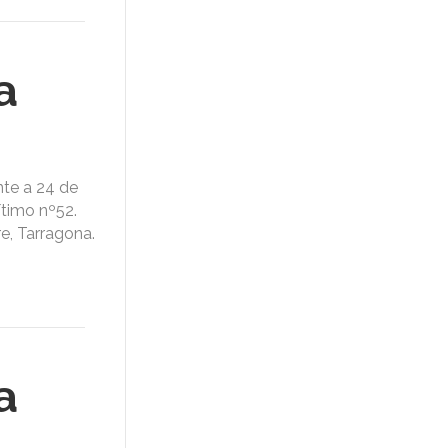
a
nte a 24 de
ítimo nº52.
e, Tarragona.
a