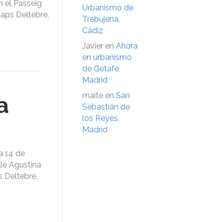
n el Passeig
Urbanismo de
maps Deltebre,
Trebujena,
Cádiz
Javier
en
Ahora
en urbanismo
de Getafe,
Madrid
maite
en
San
a
Sebastián de
los Reyes,
Madrid
a 14 de
le Agustina
s Deltebre,