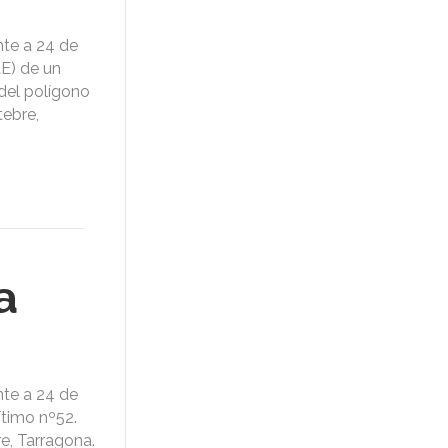
nte a 24 de
AE) de un
 del polígono
tebre,
a
nte a 24 de
ítimo nº52.
e, Tarragona.