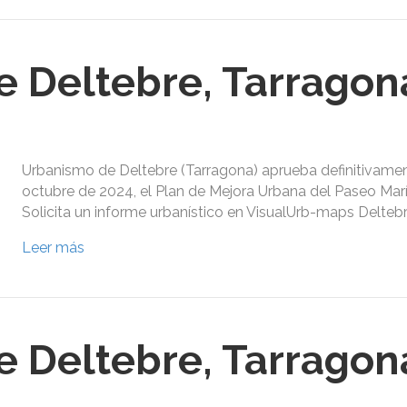
 Deltebre, Tarragon
Urbanismo de Deltebre (Tarragona) aprueba definitivame
octubre de 2024, el Plan de Mejora Urbana del Paseo Mar
Solicita un informe urbanístico en VisualUrb-maps Deltebr
Leer más
 Deltebre, Tarragon