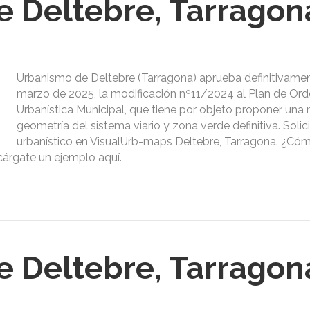
 Deltebre, Tarragon
Urbanismo de Deltebre (Tarragona) aprueba definitivamen
marzo de 2025, la modificación nº11/2024 al Plan de Or
Urbanística Municipal, que tiene por objeto proponer una
geometría del sistema viario y zona verde definitiva. Solic
urbanístico en VisualUrb-maps Deltebre, Tarragona. ¿Cóm
cárgate un ejemplo aquí.
 Deltebre, Tarragon