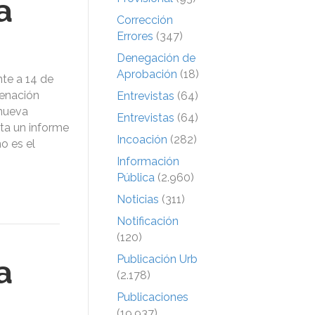
a
Corrección
Errores
(347)
Denegación de
Aprobación
(18)
te a 14 de
denación
Entrevistas
(64)
 nueva
Entrevistas
(64)
ita un informe
Incoación
(282)
o es el
Información
Pública
(2.960)
Noticias
(311)
Notificación
(120)
Publicación Urb
a
(2.178)
Publicaciones
(19.937)