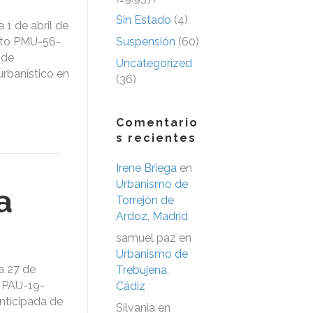
Sin Estado
(4)
 1 de abril de
bito PMU-56-
Suspensión
(60)
 de
Uncategorized
urbanístico en
(36)
Comentario
s recientes
Irene Briega
en
Urbanismo de
a
Torrejón de
Ardoz, Madrid
samuel paz
en
Urbanismo de
a 27 de
Trebujena,
l PAU-19-
Cádiz
anticipada de
Silvania
en