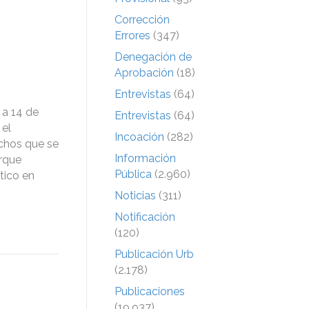
Corrección
Errores
(347)
Denegación de
Aprobación
(18)
Entrevistas
(64)
 a 14 de
Entrevistas
(64)
 el
Incoación
(282)
echos que se
Información
arque
Pública
(2.960)
tico en
Noticias
(311)
Notificación
(120)
Publicación Urb
(2.178)
Publicaciones
(19.937)