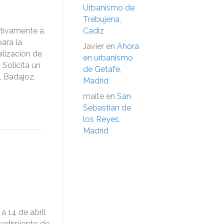
Urbanismo de
Trebujena,
itivamente a
Cádiz
para la
Javier
en
Ahora
alización de
en urbanismo
Solicita un
de Getafe,
, Badajoz.
Madrid
maite
en
San
Sebastián de
los Reyes,
Madrid
a 14 de abril
ocedimiento de