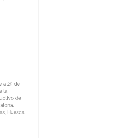
e a 25 de
a la
ructivo de
alona.
las, Huesca.