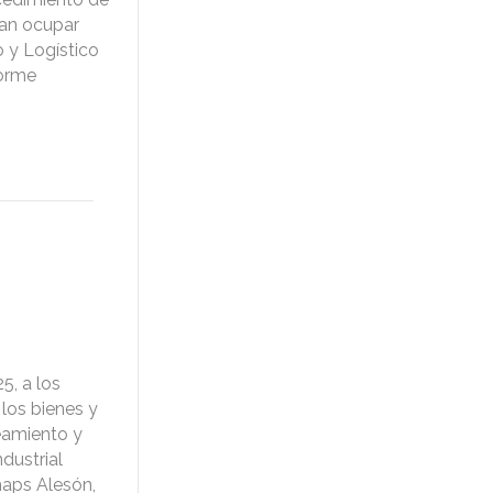
san ocupar
o y Logístico
forme
5, a los
los bienes y
eamiento y
dustrial
maps Alesón,