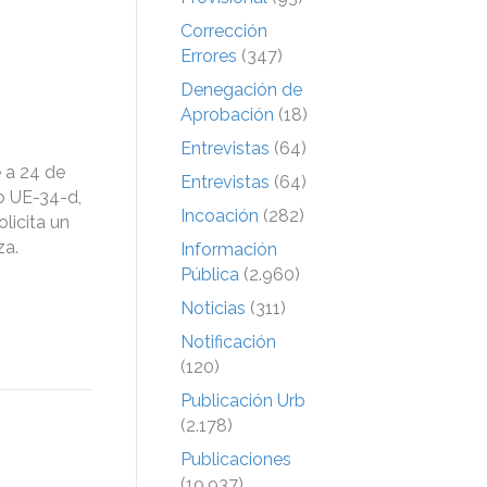
Corrección
Errores
(347)
Denegación de
Aprobación
(18)
Entrevistas
(64)
 a 24 de
Entrevistas
(64)
o UE-34-d,
Incoación
(282)
olicita un
za.
Información
Pública
(2.960)
Noticias
(311)
Notificación
(120)
Publicación Urb
(2.178)
Publicaciones
(19.937)