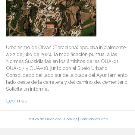
Urbanismo de Olvan (Barcelona) aprueba inicialmente
a 22 de julio de 2024, la modificación puntual a las
Normas Subsidiarias en los ámbitos de las OUA-01,
OUA-07 y OUA-08, junto con el Suelo Urbano
Consolidado del lado sur de la plaza del Ayuntamiento,
lado oeste de la carretera y del camino del cementerio.
Solicita un informe…
Leer más
Política de Privacidad
|
Cookies
|
Condiciones web