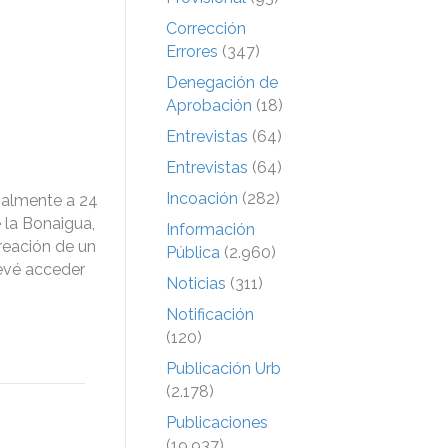
Corrección
Errores
(347)
Denegación de
Aprobación
(18)
Entrevistas
(64)
Entrevistas
(64)
Incoación
(282)
ialmente a 24
e la Bonaigua,
Información
creación de un
Pública
(2.960)
revé acceder
Noticias
(311)
Notificación
(120)
Publicación Urb
(2.178)
Publicaciones
(19.937)