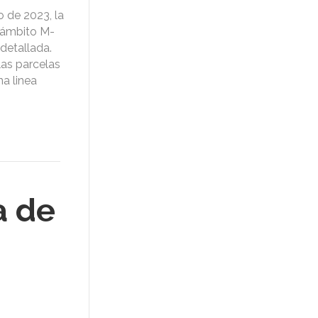
 de 2023, la
ubámbito M-
detallada.
las parcelas
a linea
a de