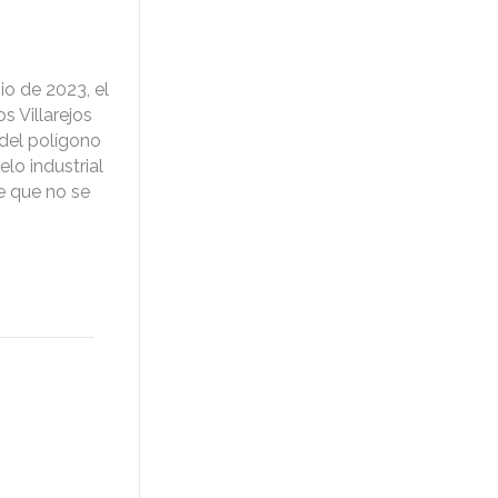
o de 2023, el
 Villarejos
 del polígono
lo industrial
e que no se