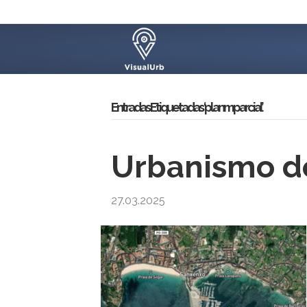
Entradas Etiquetadas ‘planm parcial’
Urbanismo d
27.03.2025