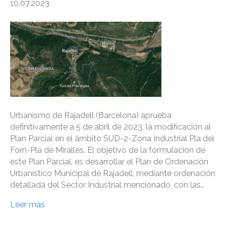
10.07.2023
Urbanismo de Rajadell (Barcelona) aprueba
definitivamente a 5 de abril de 2023, la modificación al
Plan Parcial en el ámbito SUD-2-Zona Industrial Pla del
Forn-Pla de Miralles. El objetivo de la formulación de
este Plan Parcial, es desarrollar el Plan de Ordenación
Urbanístico Municipal de Rajadell, mediante ordenación
detallada del Sector Industrial mencionado, con las…
Leer más