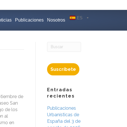
ES
ticias
Publicaciones
Nosotros
Suscríbete
Entradas
recientes
ptiembre de
Paseo San
Publicaciones
go de los
Urbanísticas de
n al
España del 3 de
ismo en