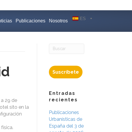
ES
ticias
Publicaciones
Nosotros
id
Suscríbete
Entradas
recientes
 a 29 de
tel sito en la
Publicaciones
nfiguración
Urbanísticas de
España del 3 de
física.