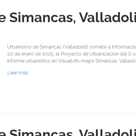
 Simancas, Valladol
Urbanismo de Simancas (Valladolid) somete a Información
20 de enero de 2025, el Proyecto de Urbanización del S-10
informe urbanístico en VisualUrb-maps Simancas, Valladol
Leer más
 Simancas, Valladol