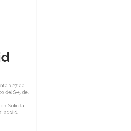
id
nte a 27 de
o del S-5 del
n. Solicita
lladolid.