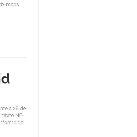
lUrb-maps
id
nte a 28 de
 ámbito NF-
 informe de