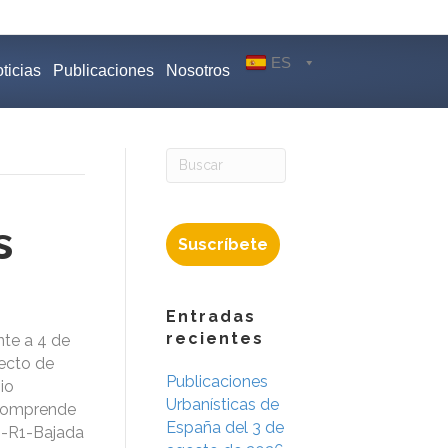
ES
ticias
Publicaciones
Nosotros
s
Suscríbete
Entradas
recientes
nte a 4 de
yecto de
Publicaciones
io
Urbanísticas de
e comprende
España del 3 de
O-R1-Bajada