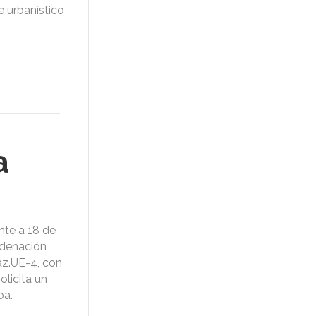
e urbanístico
a
nte a 18 de
rdenación
az.UE-4, con
olicita un
ba.