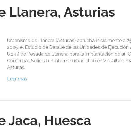
 Llanera, Asturias
Urbanismo de Llanera (Asturias) aprueba inicialmente a 25
2025, el Estudio de Detalle de las Unidades de Ejecución 
UE-5) de Posada de Llanera, para la implantación de un 
Comercial. Solicita un informe urbanístico en VisualUrb-m
Asturias.
Leer más
e Jaca, Huesca