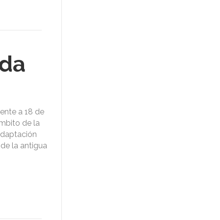
ada
ente a 18 de
mbito de la
adaptación
 de la antigua