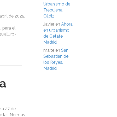
Urbanismo de
Trebujena,
bril de 2025,
Cádiz
Javier
en
Ahora
 para el
en urbanismo
isualUrb-
de Getafe,
Madrid
maite
en
San
Sebastián de
los Reyes,
Madrid
ca
 a 27 de
de las Normas