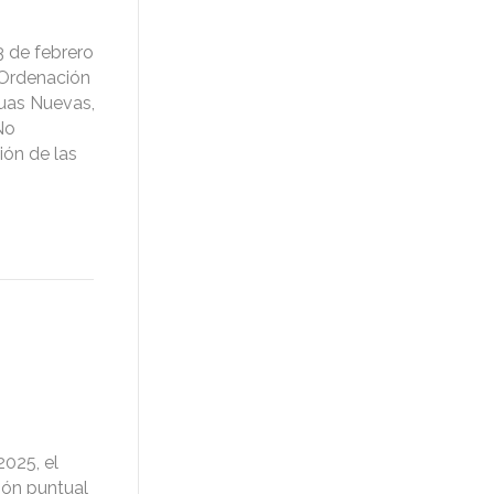
3 de febrero
 Ordenación
guas Nuevas,
No
ión de las
025, el
ión puntual