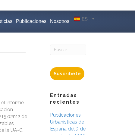
ES
ticias
Publicaciones
Nosotros
Suscríbete
Entradas
recientes
 el Informe
cación
Publicaciones
r 215,02m2 de
Urbanísticas de
zables
España del 3 de
de la UA-C