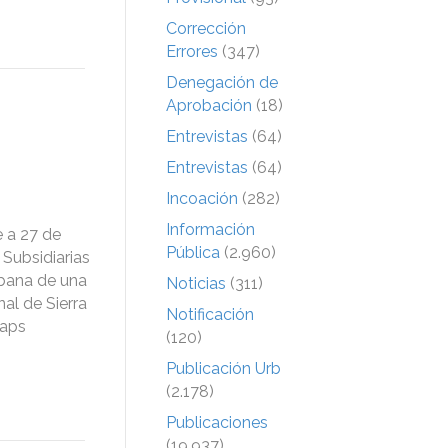
Corrección
Errores
(347)
Denegación de
Aprobación
(18)
Entrevistas
(64)
Entrevistas
(64)
Incoación
(282)
Información
e a 27 de
Pública
(2.960)
Subsidiarias
rbana de una
Noticias
(311)
al de Sierra
Notificación
maps
(120)
Publicación Urb
(2.178)
Publicaciones
(19.937)