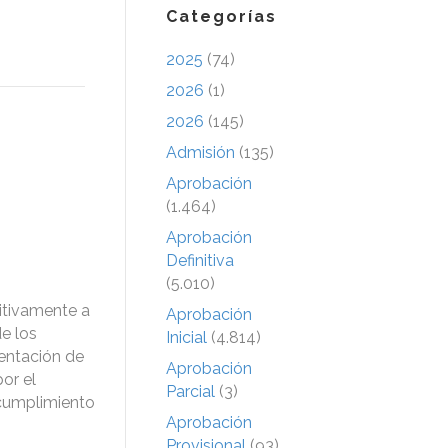
Categorías
2025
(74)
2026
(1)
2026
(145)
Admisión
(135)
Aprobación
(1.464)
Aprobación
Definitiva
(5.010)
itivamente a
Aprobación
de los
Inicial
(4.814)
entación de
Aprobación
or el
Parcial
(3)
cumplimiento
Aprobación
Provisional
(93)