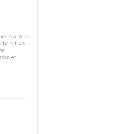
lmente a 10 de
Urbanísticas
 de
stico en