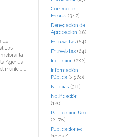
Corrección
Errores
(347)
Denegación de
Aprobación
(18)
9 de
Entrevistas
(64)
al.Los
Entrevistas
(64)
 mejorar la
Incoación
(282)
e la Agenda
el municipio,
Información
Pública
(2.960)
Noticias
(311)
Notificación
(120)
Publicación Urb
(2.178)
Publicaciones
(19.937)