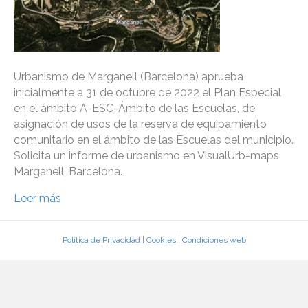
Urbanismo de Marganell (Barcelona) aprueba
inicialmente a 31 de octubre de 2022 el Plan Especial
en el ámbito A-ESC-Ámbito de las Escuelas, de
asignación de usos de la reserva de equipamiento
comunitario en el ámbito de las Escuelas del municipio.
Solicita un informe de urbanismo en VisualUrb-maps
Marganell, Barcelona.
Leer más
Política de Privacidad
|
Cookies
|
Condiciones web