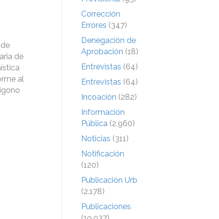
Corrección
Errores
(347)
Denegación de
 de
Aprobación
(18)
aria de
Entrevistas
(64)
ística
orme al
Entrevistas
(64)
lígono
Incoación
(282)
Información
Pública
(2.960)
Noticias
(311)
Notificación
(120)
Publicación Urb
(2.178)
Publicaciones
(19.937)