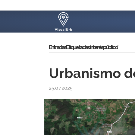
Entradas Etiquetadas ‘interés público’
Urbanismo de
25.07.2025