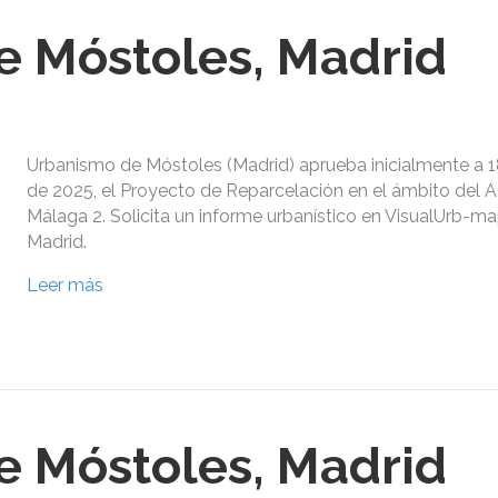
 Móstoles, Madrid
Urbanismo de Móstoles (Madrid) aprueba inicialmente a 1
de 2025, el Proyecto de Reparcelación en el ámbito del 
Málaga 2. Solicita un informe urbanístico en VisualUrb-m
Madrid.
Leer más
 Móstoles, Madrid