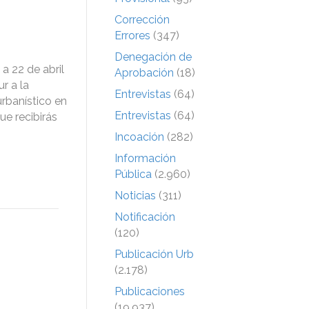
Corrección
Errores
(347)
Denegación de
a 22 de abril
Aprobación
(18)
r a la
Entrevistas
(64)
urbanístico en
Entrevistas
(64)
e recibirás
Incoación
(282)
Información
Pública
(2.960)
Noticias
(311)
Notificación
(120)
Publicación Urb
(2.178)
Publicaciones
(19.937)