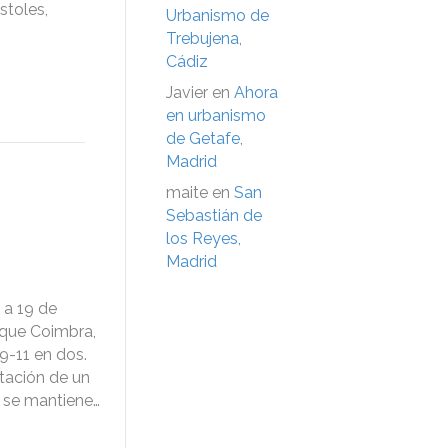
stoles,
Urbanismo de
Trebujena,
Cádiz
Javier
en
Ahora
en urbanismo
de Getafe,
Madrid
maite
en
San
Sebastián de
los Reyes,
Madrid
 a 19 de
rque Coimbra,
º9-11 en dos.
itación de un
e se mantiene…