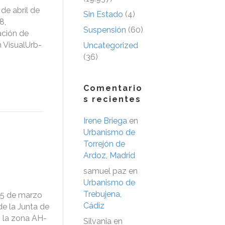
de abril de
Sin Estado
(4)
8,
Suspensión
(60)
ación de
n VisualUrb-
Uncategorized
(36)
Comentario
s recientes
Irene Briega
en
Urbanismo de
Torrejón de
Ardoz, Madrid
samuel paz
en
Urbanismo de
Trebujena,
25 de marzo
Cádiz
e la Junta de
n la zona AH-
Silvania
en