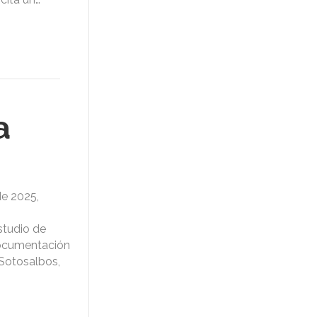
a
de 2025,
studio de
documentación
 Sotosalbos,