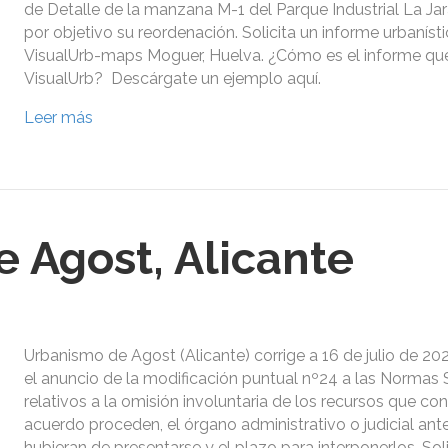
de Detalle de la manzana M-1 del Parque Industrial La Jar
por objetivo su reordenación. Solicita un informe urbaníst
VisualUrb-maps Moguer, Huelva. ¿Cómo es el informe que
VisualUrb? Descárgate un ejemplo aquí.
Leer más
 Agost, Alicante
Urbanismo de Agost (Alicante) corrige a 16 de julio de 202
el anuncio de la modificación puntual nº24 a las Normas S
relativos a la omisión involuntaria de los recursos que co
acuerdo proceden, el órgano administrativo o judicial ant
hubieran de presentarse y el plazo para interponerlos. Soli