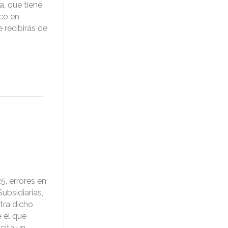
a, que tiene
ico en
 recibirás de
5, errores en
ubsidiarias,
ntra dicho
e el que
cita un…