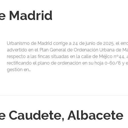
e Madrid
Urbanismo de Madrid corrige a 24 de junio de 2025, el erro
advertido en el Plan General de Ordenación Urbana de Ma
respecto a las fincas situadas en la calle de Méjico nº44, 
rectificando el plano de ordenación en su hoja 0-60/8 y e
gestión en…
e Caudete, Albacete