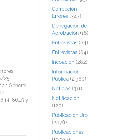
Corrección
Errores
(347)
Denegación de
Aprobación
(18)
Entrevistas
(64)
Entrevistas
(64)
Incoación
(282)
rrores
Información
8/25.
Pública
(2.960)
Plan General
Noticias
(311)
la
Notificación
6.14, 86.15 y
(120)
Publicación Urb
(2.178)
Publicaciones
(19.937)