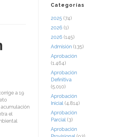
Categorías
2025
(74)
2026
(1)
2026
(145)
n
Admisión
(135)
Aprobación
(1.464)
Aprobación
Definitiva
(5.010)
orrige a 19
Aprobación
reto
Inicial
(4.814)
a acumulación
Aprobación
tra el
Parcial
(3)
mbiental
Aprobación
Provisional
(93)