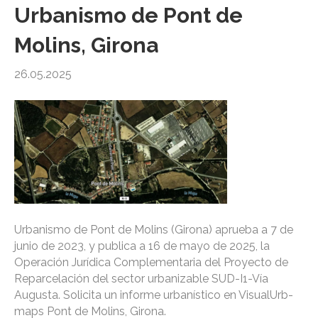
Urbanismo de Pont de
Molins, Girona
26.05.2025
Urbanismo de Pont de Molins (Girona) aprueba a 7 de
junio de 2023, y publica a 16 de mayo de 2025, la
Operación Jurídica Complementaria del Proyecto de
Reparcelación del sector urbanizable SUD-I1-Vía
Augusta. Solicita un informe urbanístico en VisualUrb-
maps Pont de Molins, Girona.