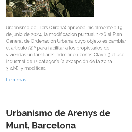
Urbanismo de Llers (Girona) aprueba inicialmente a 19
de junio de 2024, la modificación puntual nº26 al Plan
General de Ordenación Urbana, cuyo objeto es cambiar
el artículo 55º para facilitar a los propietarios de
viviendas unifamiliares, admitir en zonas Clave-3 el uso
industrial de 1ª categoría (a excepción de la zona
3.2.M), y modificar…
Leer más
Urbanismo de Arenys de
Munt, Barcelona