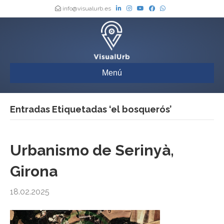
info@visualurb.es
Menú
Entradas Etiquetadas ‘el bosquerós’
Urbanismo de Serinyà,
Girona
18.02.2025