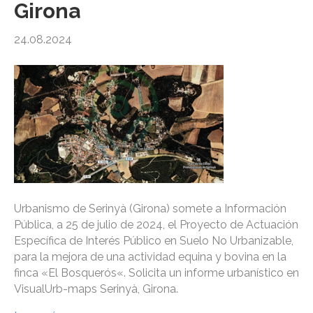
Girona
24.08.2024
Urbanismo de Serinyà (Girona) somete a Información
Pública, a 25 de julio de 2024, el Proyecto de Actuación
Específica de Interés Público en Suelo No Urbanizable,
para la mejora de una actividad equina y bovina en la
finca «El Bosquerós«. Solicita un informe urbanístico en
VisualUrb-maps Serinyà, Girona.