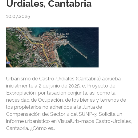
Urdiales, Cantabria
10.07.2025
Urbanismo de Castro-Urdiales (Cantabria) aprueba
inicialmente a 2 de junio de 2025, el Proyecto de
Expropiación, por tasación conjunta, así como la
necesidad de Ocupación, de los bienes y terrenos de
los propietarios no adheridos a la Junta de
Compensación del Sector 2 del SUNP-3. Solicita un
informe urbanístico en VisualUrb-maps Castro-Urdiales,
Cantabria. ¿Cómo es…