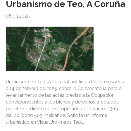
Urbanismo de Teo, A Coruña
08.03.2025
Urbanismo de Teo (A Coruña) notifica a los interesados
a 14 de febrero de 2025, sobre la Convocatoria para el
levantamiento de las actas previas a la Ocupación,
correspondientes a los bienes y derechos afectados
por el Expediente de Expropiación de la parcela 369
del polígono 503, Meixande. Solicita un informe
urbanístico en VisualUrb-maps Teo,…