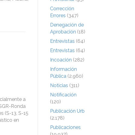
Corrección
Errores
(347)
Denegación de
Aprobación
(18)
Entrevistas
(64)
Entrevistas
(64)
Incoación
(282)
Información
Pública
(2.960)
Noticias
(311)
Notificación
icialmente a
(120)
as SGR-Ronda
Publicación Urb
es (S-13, S-15
(2.178)
ístico en
Publicaciones
(19.937)