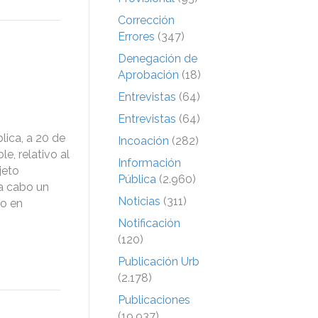
Corrección
Errores
(347)
Denegación de
Aprobación
(18)
Entrevistas
(64)
Entrevistas
(64)
ica, a 20 de
Incoación
(282)
e, relativo al
Información
jeto
Pública
(2.960)
 a cabo un
Noticias
(311)
co en
Notificación
(120)
Publicación Urb
(2.178)
Publicaciones
(19.937)