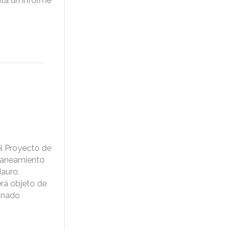
ita un informe
l Proyecto de
planeamiento
auro,
erá objeto de
tinado