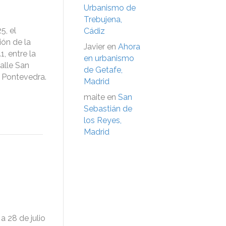
Urbanismo de
Trebujena,
5, el
Cádiz
ión de la
Javier
en
Ahora
, entre la
en urbanismo
calle San
de Getafe,
s Pontevedra.
Madrid
maite
en
San
Sebastián de
los Reyes,
Madrid
 28 de julio