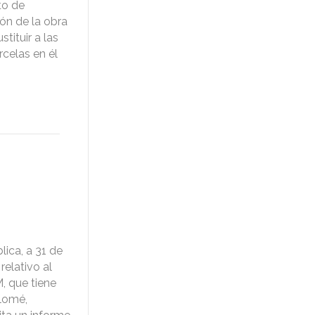
to de
ón de la obra
tituir a las
rcelas en él
ica, a 31 de
relativo al
, que tiene
olomé,