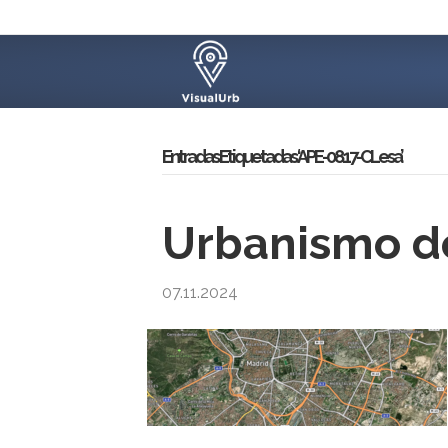
Entradas Etiquetadas ‘APE-08.17-CLesa’
Urbanismo d
07.11.2024