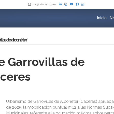
info@visualurb.es
Inicio
No
las de alconétar’
 Garrovillas de
áceres
Urbanismo de Garrovillas de Alconétar (Cáceres) aprueba 
de 2025, la modificación puntual nº12 a las Normas Subsid
Municipales, referente a la ocupación máxima sobre parc