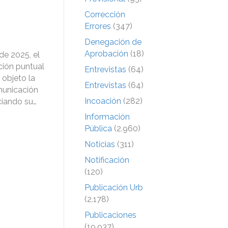
Corrección
Errores
(347)
Denegación de
Aprobación
(18)
de 2025, el
ción puntual
Entrevistas
(64)
 objeto la
Entrevistas
(64)
municación
Incoación
(282)
iciando su…
Información
Pública
(2.960)
Noticias
(311)
Notificación
(120)
Publicación Urb
(2.178)
Publicaciones
(19.937)