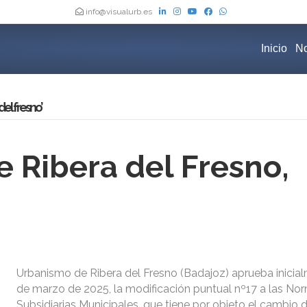
info@visualurb.es
Inicio
No
el fresno’
 Ribera del Fresno,
Urbanismo de Ribera del Fresno (Badajoz) aprueba inicia
de marzo de 2025, la modificación puntual nº17 a las No
Subsidiarias Municipales, que tiene por objeto el cambio 