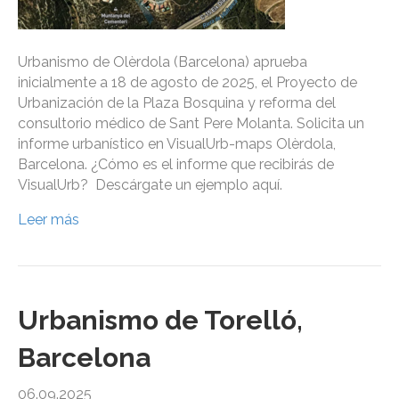
Urbanismo de Olèrdola (Barcelona) aprueba
inicialmente a 18 de agosto de 2025, el Proyecto de
Urbanización de la Plaza Bosquina y reforma del
consultorio médico de Sant Pere Molanta. Solicita un
informe urbanístico en VisualUrb-maps Olèrdola,
Barcelona. ¿Cómo es el informe que recibirás de
VisualUrb? Descárgate un ejemplo aquí.
Leer más
Urbanismo de Torelló,
Barcelona
06.09.2025