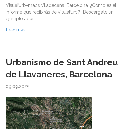
VisualUrb-maps Viladecans, Barcelona. ¿Cómo es el
informe que recibirás de VisualUrb? Descárgate un
ejemplo aquí.
Leer más
Urbanismo de Sant Andreu
de Llavaneres, Barcelona
09.09.2025