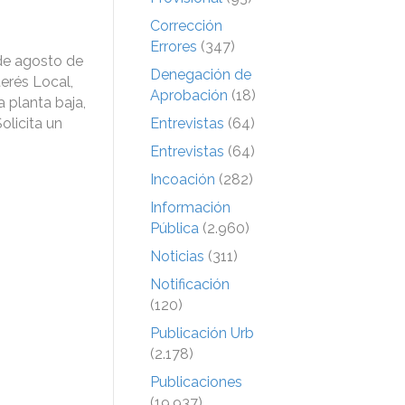
Corrección
Errores
(347)
de agosto de
Denegación de
terés Local,
Aprobación
(18)
a planta baja,
olicita un
Entrevistas
(64)
Entrevistas
(64)
Incoación
(282)
Información
Pública
(2.960)
Noticias
(311)
Notificación
(120)
Publicación Urb
(2.178)
Publicaciones
(19.937)