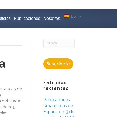
ES
ticias
Publicaciones
Nosotros
a
Suscríbete
Entradas
recientes
nte a 29 de
a
Publicaciones
n detallada
Urbanísticas de
nada nº5.
España del 3 de
bias,