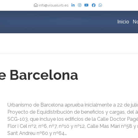
info@visualurb.es
Inicio
No
e Barcelona
Urbanismo de Barcelona aprueba inicialmente a 22 de juli
Proyecto de Equidistribución de beneficios y cargas, del
SCG-103, que incluye los edificios de la Calle Doctor Pagè
Flor i Cel nº2, nº6, nº7, nº10 y nº12, Calle Mas Marí nº58 y
Sant Andreu nº60 y nº64…