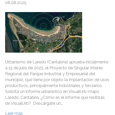
08.08.2025
Urbanismo de Laredo (Cantabria) aprueba inicialmente
a 15 de julio de 2025, el Proyecto de Singular Interés
Regional del Parque Industrial y Empresarial del
municipio, que tiene por objeto la implantación de usos
productivos, principalmente industriales y terciarios.
Solicita un informe urbanístico en VisualUrb-maps
Laredo, Cantabria. ¿Cómo es el informe que recibirás
de VisualUrb? Descárgate un…
Leer más