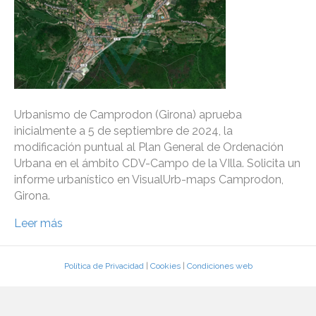
Urbanismo de Camprodon (Girona) aprueba
inicialmente a 5 de septiembre de 2024, la
modificación puntual al Plan General de Ordenación
Urbana en el ámbito CDV-Campo de la VIlla. Solicita un
informe urbanístico en VisualUrb-maps Camprodon,
Girona.
Leer más
Política de Privacidad
|
Cookies
|
Condiciones web